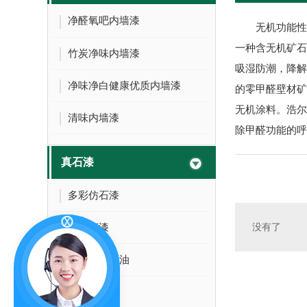
净醛氧吧内墙漆
无机功能性
一种含无机矿石
竹炭净味内墙漆
吸湿防潮，降解
净味净白健康优质内墙漆
的零甲醛壁材矿
无机涂料。浩尔
清味内墙漆
除甲醛功能的呼
真石漆
多彩仿石漆
抗碱底漆
没有了
硅丙罩光面油
真石漆