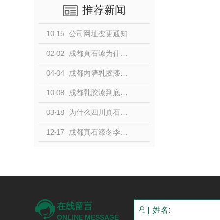
推荐新闻
10-15
公司网址变更通知
02-02
成都真石漆为什么必须要刷底漆和罩面？
04-04
成都内墙乳胶漆的选购误区以及涂刷方式
10-08
成都乳胶漆到底要怎么去选色？
03-18
为什么四川真石漆一定要罩面，你知道吗？
12-17
成都真石漆冬季施工常见问题及施工注意事项
在线留言
ONLINE MESSAGE