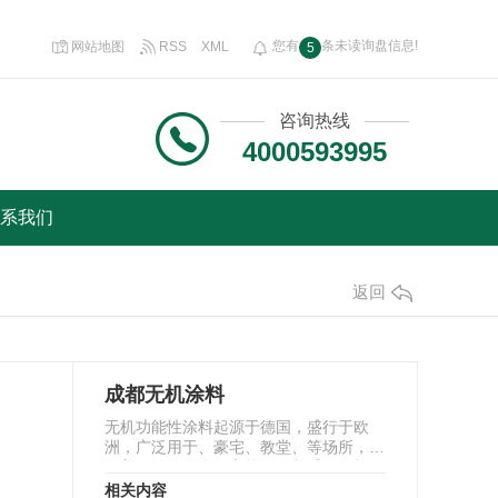
您有
条未读询盘信息!
网站地图
RSS
XML
5
咨询热线
4000593995
系我们
返回
成都无机涂料
无机功能性涂料起源于德国，盛行于欧
洲，广泛用于、豪宅、教堂、等场所，..
的美国、的白金汉宫等工程都采用无机涂
料。无机涂料是一…
相关内容