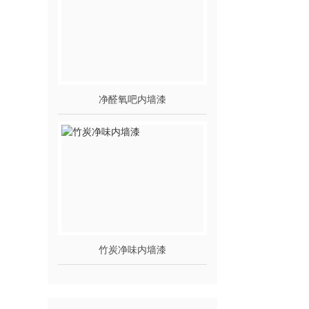
净醛氧吧内墙漆
竹炭净味内墙漆